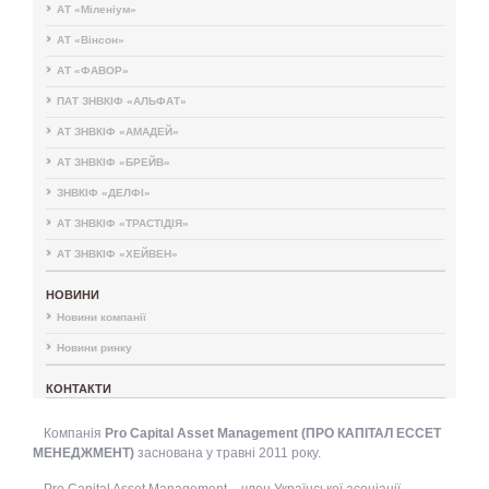
АТ «Міленіум»
АТ «Вінсон»
АТ «ФАВОР»
ПАТ ЗНВКІФ «АЛЬФАТ»
АТ ЗНВКІФ «АМАДЕЙ»
АТ ЗНВКІФ «БРЕЙВ»
ЗНВКІФ «ДЕЛФІ»
АТ ЗНВКІФ «ТРАСТІДІЯ»
АТ ЗНВКІФ «ХЕЙВЕН»
НОВИНИ
Новини компанії
Новини ринку
КОНТАКТИ
Компанія
Pro Capital Asset Management (ПРО КАПІТАЛ ЕССЕТ
МЕНЕДЖМЕНТ)
заснована у травні 2011 року.