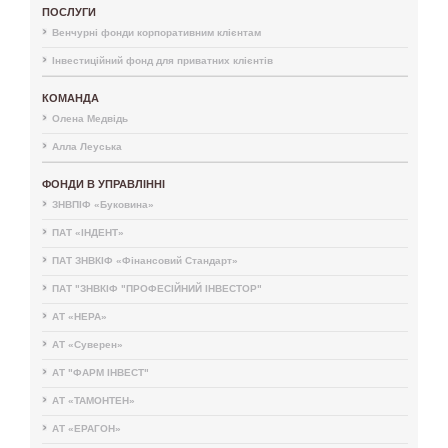
ПОСЛУГИ
Венчурні фонди корпоративним клієнтам
Інвестиційний фонд для приватних клієнтів
КОМАНДА
Олена Медвідь
Алла Леуська
ФОНДИ В УПРАВЛІННІ
ЗНВПІФ «Буковина»
ПАТ «ІНДЕНТ»
ПАТ ЗНВКІФ «Фінансовий Стандарт»
ПАТ "ЗНВКІФ "ПРОФЕСІЙНИЙ ІНВЕСТОР"
АТ «НЕРА»
АТ «Суверен»
АТ "ФАРМ ІНВЕСТ"
АТ «ТАМОНТЕН»
АТ «ЕРАГОН»