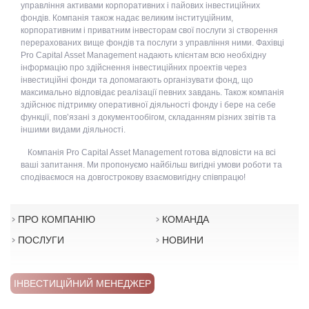
управління активами корпоративних і пайових інвестиційних
фондів. Компанія також надає великим інституційним,
корпоративним і приватним інвесторам свої послуги зі створення
перерахованих вище фондів та послуги з управління ними. Фахівці
Pro Capital Asset Management надають клієнтам всю необхідну
інформацію про здійснення інвестиційних проектів через
інвестиційні фонди та допомагають організувати фонд, що
максимально відповідає реалізації певних завдань. Також компанія
здійснює підтримку оперативної діяльності фонду і бере на себе
функції, пов’язані з документообігом, складанням різних звітів та
іншими видами діяльності.
Компанія Pro Capital Asset Management готова відповісти на всі
ваші запитання. Ми пропонуємо найбільш вигідні умови роботи та
сподіваємося на довгострокову взаємовигідну співпрацю!
ПРО КОМПАНІЮ
КОМАНДА
ПОСЛУГИ
НОВИНИ
ІНВЕСТИЦІЙНИЙ МЕНЕДЖЕР