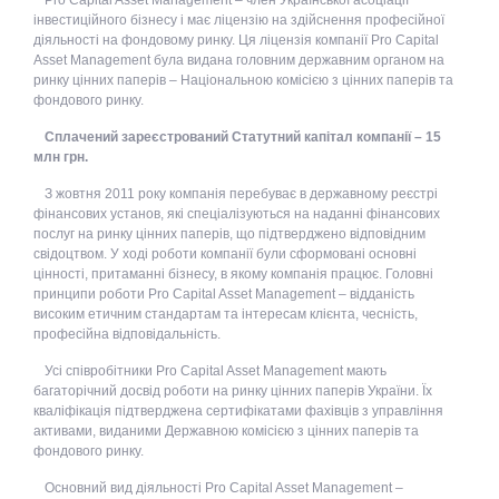
Pro Capital Asset Management – член Української асоціації
інвестиційного бізнесу і має ліцензію на здійснення професійної
діяльності на фондовому ринку. Ця ліцензія компанії Pro Capital
Asset Management була видана головним державним органом на
ринку цінних паперів – Національною комісією з цінних паперів та
фондового ринку.
Сплачений зареєстрований Статутний капітал компанії – 15
млн грн.
З жовтня 2011 року компанія перебуває в державному реєстрі
фінансових установ, які спеціалізуються на наданні фінансових
послуг на ринку цінних паперів, що підтверджено відповідним
свідоцтвом. У ході роботи компанії були сформовані основні
цінності, притаманні бізнесу, в якому компанія працює. Головні
принципи роботи Pro Capital Asset Management – відданість
високим етичним стандартам та інтересам клієнта, чесність,
професійна відповідальність.
Усі співробітники Pro Capital Asset Management мають
багаторічний досвід роботи на ринку цінних паперів України. Їх
кваліфікація підтверджена сертифікатами фахівців з управління
активами, виданими Державною комісією з цінних паперів та
фондового ринку.
Основний вид діяльності Pro Capital Asset Management –