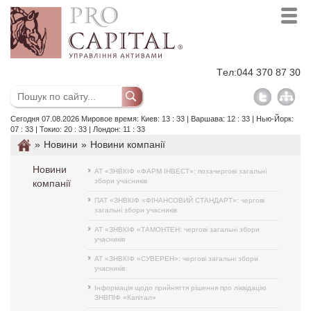
Tел:
044 370 87 30
Сегодня 07.08.2026 Мировое время: Киев: 13 : 33 | Варшава: 12 : 33 | Нью-Йорк:
07 : 33 | Токио: 20 : 33 | Лондон: 11 : 33
»
Новини
»
Новини компанії
Новини
АТ «ЗНВКІФ «ФАРМ ІНВЕСТ»: позачергові загальні
збори учасників
компанії
ПАТ «ЗНВКІФ «ФІНАНСОВИЙ СТАНДАРТ»: чергові
загальні збори учасників
АТ «ЗНВКІФ «ТАМОНТЕН: чергові загальні збори
учасників
АТ «ЗНВКІФ «СУВЕРЕН»: чергові загальні збори
учасників
Інформація щодо прийняття рішення про ліквідацію
ЗНВПІФ «Капітал»