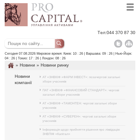
Tел:
044 370 87 30
Сегодня 07.08.2026 Мировое время: Киев: 10 : 26 | Варшава: 09 : 26 | Нью-Йорк:
04 : 26 | Токио: 17 : 26 | Лондон: 08 : 26
»
Новини
»
Новини ринку
Новини
АТ «ЗНВКІФ «ФАРМ ІНВЕСТ»: позачергові загальні
збори учасників
компанії
ПАТ «ЗНВКІФ «ФІНАНСОВИЙ СТАНДАРТ»: чергові
загальні збори учасників
АТ «ЗНВКІФ «ТАМОНТЕН: чергові загальні збори
учасників
АТ «ЗНВКІФ «СУВЕРЕН»: чергові загальні збори
учасників
Інформація щодо прийняття рішення про ліквідацію
ЗНВПІФ «Капітал»