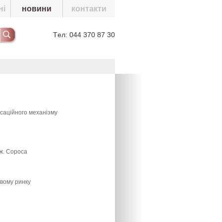
ні
новини
контакти
Tел:
044 370 87 30
саційного механізму
Дж. Сороса
овому ринку