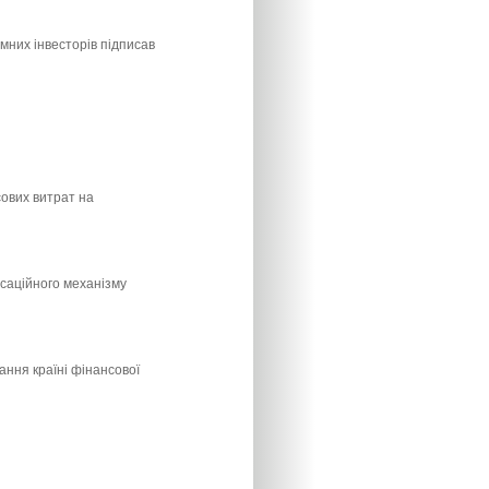
мних інвесторів підписав
сових витрат на
саційного механізму
ання країні фінансової