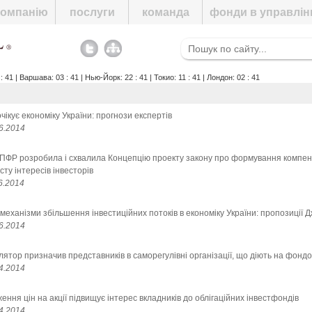
компанію
послуги
команда
фонди в управлін
1 | Варшава: 03 : 41 | Нью-Йорк: 22 : 41 | Токио: 11 : 41 | Лондон: 02 : 41
чікує економіку України: прогнози експертів
6.2014
ФР розробила і схвалила Концепцію проекту закону про формування компен
сту інтересів інвесторів
6.2014
механізми збільшення інвестиційних потоків в економіку України: пропозиції 
6.2014
лятор призначив представників в саморегулівні організації, що діють на фонд
4.2014
ення цін на акції підвищує інтерес вкладників до облігаційних інвестфондів
4.2014