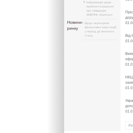
Інформація щодо
прийняття рішення
про ліквідацію
През
ЗНВПІФ «Капітал»
дору
Новини
01.0
Щодо переоцінки
фінансових інвестицій
ринку
у період дії воєнного
Від 
стану.
01.0
Вияв
офор
01.0
НКЦП
захи
01.0
Укра
доп
01.0
Fir