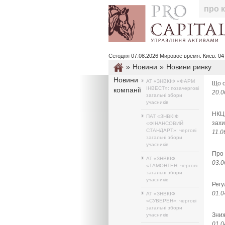
про 
Сегодня 07.08.2026 Мировое время: Киев: 04 : 4
»
Новини
»
Новини ринку
Новини
АТ «ЗНВКІФ «ФАРМ
Що о
ІНВЕСТ»: позачергові
компанії
20.0
загальні збори
учасників
НКЦП
ПАТ «ЗНВКІФ
захи
«ФІНАНСОВИЙ
СТАНДАРТ»: чергові
11.0
загальні збори
учасників
Про 
АТ «ЗНВКІФ
03.0
«ТАМОНТЕН: чергові
загальні збори
учасників
Регу
01.0
АТ «ЗНВКІФ
«СУВЕРЕН»: чергові
загальні збори
Зниж
учасників
01.0