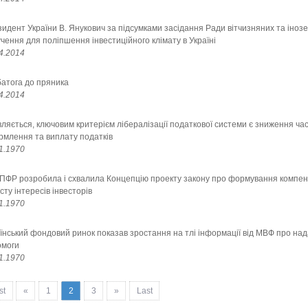
идент України В. Янукович за підсумками засідання Ради вітчизняних та інозе
чення для поліпшення інвестиційного клімату в Україні
4.2014
батога до пряника
4.2014
ляється, ключовим критерієм лібералізації податкової системи є зниження ча
млення та виплату податків
1.1970
ФР розробила і схвалила Концепцію проекту закону про формування компен
сту інтересів інвесторів
1.1970
їнський фондовий ринок показав зростання на тлі інформації від МВФ про над
омоги
1.1970
st
«
1
2
3
»
Last